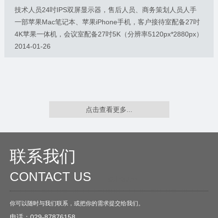
技术人员24吋IPS双屏显示器，售后人员、商务策划人员人手
一部苹果Mac笔记本、苹果iPhone手机，客户接待室配备27吋
4K苹果一体机，会议室配备27吋5K（分辨率5120px*2880px）
苹果一体机及1920px*1080分辨率的高清投影仪...工欲善其事
2014-01-26
必先利其器，硅峰为员工提供最好的办公设备，只为客户提供
最好的技术与服务。
点击查看更多...
联系我们
CONTACT US
O
点击进入<<
你可以随时与我们联系，或把你的需求提交给我们。
电话：029-87876158