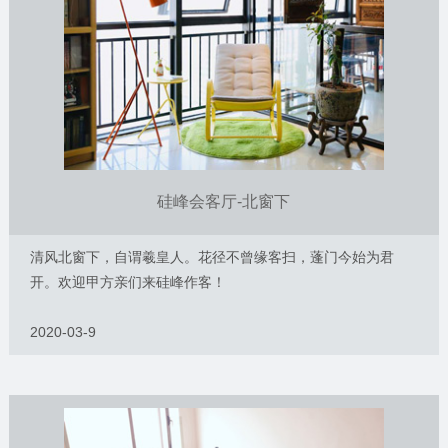
硅峰会客厅-北窗下
清风北窗下，自谓羲皇人。花径不曾缘客扫，蓬门今始为君
开。欢迎甲方亲们来硅峰作客！
2020-03-9