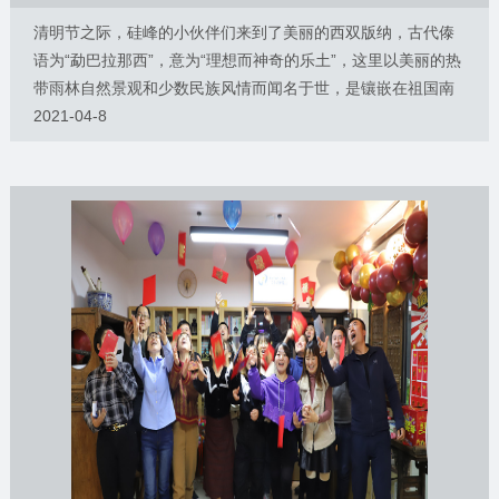
清明节之际，硅峰的小伙伴们来到了美丽的西双版纳，古代傣
语为“勐巴拉那西”，意为“理想而神奇的乐土”，这里以美丽的热
带雨林自然景观和少数民族风情而闻名于世，是镶嵌在祖国南
疆的一颗璀璨明珠。在这片富饶的土地上，有占全国1/4的动物
2021-04-8
过去的一年，我们共同经历了许多挑战与困难。面对市场的波
和1/6的植物，是名副其实的“动物王国”和“植物王国”。
动，我们不断调整策略，积极应对；面对技术的革新，我们紧
跟时代步伐，勇于创新。在新的一年里，我们要继续保持，不
断开拓进取。我们要紧跟市场需求，提升产品质量，满足客户
Day0 到了西双版纳已经2点了，这里的月亮都和西安的不一
的个性化
样，红彤彤的