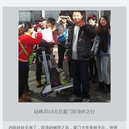
硅峰2014元旦厦门鼓浪屿之行
内陆娃娃见海了，鼓浪屿钢琴之岛，厦门大学美丽无比，曾措