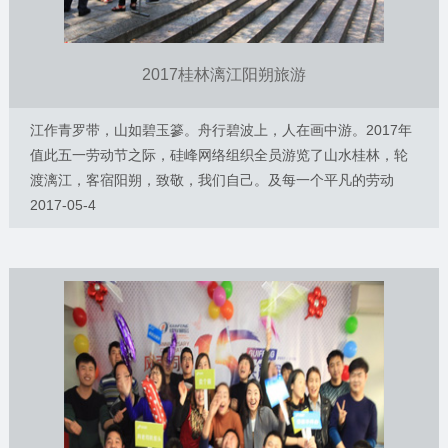
2017桂林漓江阳朔旅游
江作青罗带，山如碧玉篸。舟行碧波上，人在画中游。2017年
值此五一劳动节之际，硅峰网络组织全员游览了山水桂林，轮
渡漓江，客宿阳朔，致敬，我们自己。及每一个平凡的劳动
者！一群热爱生活的人，一起工作。并有诗和远方！
2017-05-4