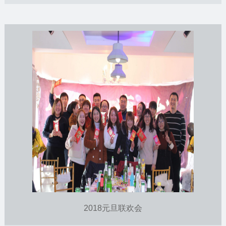
及关中进入陕南山区的第一个驿站。沿途自然景色迷人，蓝天
白云，青山绿水，沿途分布着独具陕南特色的农家乐，当地各
种各样的美食也为旅途平添乐趣。5月22日，硅峰网络的帅哥
美女们来到了广货街，烧烤、嬉戏、爬山，度过了一个愉快并
难忘的周末。
2018元旦联欢会