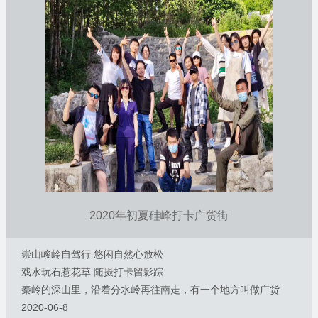
2020年初夏硅峰打卡广货街
崇山峻岭自驾行 悠闲自然心放松
戏水玩石惹花草 随摄打卡留影踪
秦岭的深山里，沿着分水岭再往南走，有一个地方叫做广货
街。这里自古以来就是人流、物流的咽喉地段，也是古都长安
2020-06-8