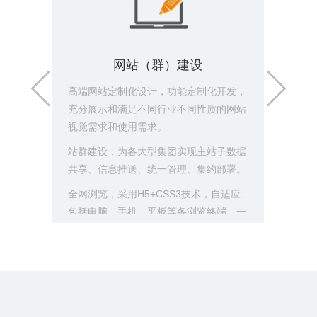
网站（群）建设
高端网站定制化设计，功能定制化开发，
网站安
充分展示和满足不同行业不同性质的网站
站代码
视觉需求和使用需求。
多台搭
MVC
站群建设，为各大型集团实现主站子数据
护（如
共享、信息推送、统一管理、集约部署。
份与留
全网浏览，采用H5+CSS3技术，自适应
全策略
包括电脑、手机、平板等各浏览终端，一
除上述
网建设，全网展现。
主动检
硅峰CMS网站内容管理系统自主开发，安
报告、
全稳定，操作便捷，扩展方便，运维简
理等即
单。
并提供按