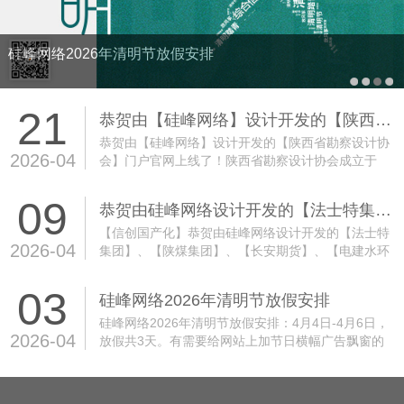
恭贺由【硅峰网络】设计开发的【陕西省勘察设
21
恭贺由【硅峰网络】设计开发的【陕西省勘察设计协会】门户官网上线了！
恭贺由【硅峰网络】设计开发的【陕西省勘察设计协
2026-04
会】门户官网上线了！陕西省勘察设计协会成立于
1987年，是由陕西省的勘察设计单位（含中央部属和
省外驻陕单位）、与勘察设计事业相关的单位和个人
09
恭贺由硅峰网络设计开发的【法士特集团】、【陕煤集团】、【长安期货】、【电建水环境】、【北京华科软】等各大行业领军企业，率先完成网站全栈信创国产化改造
自愿组成的，具有法人资格的全省行业性、非营利性
社会组织，中国勘察设计协会的团体会员单位。本次
【信创国产化】恭贺由硅峰网络设计开发的【法士特
2026-04
官网的UI设计视觉上以蓝色+白色为主，符合工程勘
集团】、【陕煤集团】、【长安期货】、【电建水环
察设计行业的简洁风格，体现了行业的理性与信任
境】、【北京华科软】等各大行业领军企业，率先完
感，布局分类明确。…
成网站全栈信创国产化改造，通过“国产操作系统+数
03
硅峰网络2026年清明节放假安排
据库+中间件”技术闭环，实现从底层硬件到上层应用
自主可控。其“评估规划-技术迁移-安全加固”三步走策
硅峰网络2026年清明节放假安排：4月4日-4月6日，
2026-04
略，为行业提供了可复制的转型路径，助力企业在数
放假共3天。有需要给网站上加节日横幅广告飘窗的
字经济时代抢占先机，共筑中国数字生态安全屏障。
亲们，请放假前与我司联系，放假期间，我司售后服
…
务电话029-87876158及业务咨询电话已呼叫转移到
相关人员接听，如有紧急事情可随时拨打。 …