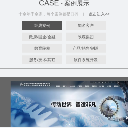
改造服
CASE
- 案例展示
十余年千余家，每个案例都是口碑 |
点击进入<<
经典案例
知名客户
政府/国企/金融
陕煤集团
教育院校
产品/销售/制造
服务/技术/其它
软件系统开发